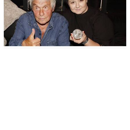
Jak bydlí Pavlína Saudková? Takto
vypadá opravdový domov s duší
Bydlení s legendárním fotografem Janem Saudkem a třemi
dětmi? To není domácnost, to je spíš permanentní vernisáž
spojená s cirkusem, rodinným sitcomem. Občas i menší
logistickou katastrofou. Pavlína Saudková, novinářka a
ředitelka Nadačního fondu Be Charity, se do toho všeho...
22.10.2025