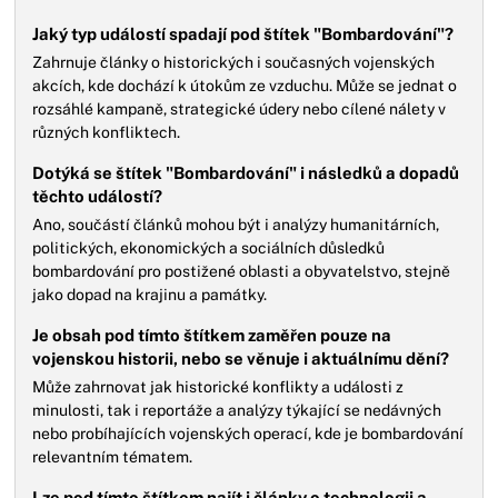
Jaký typ událostí spadají pod štítek "Bombardování"?
Zahrnuje články o historických i současných vojenských
akcích, kde dochází k útokům ze vzduchu. Může se jednat o
rozsáhlé kampaně, strategické údery nebo cílené nálety v
různých konfliktech.
Dotýká se štítek "Bombardování" i následků a dopadů
těchto událostí?
Ano, součástí článků mohou být i analýzy humanitárních,
politických, ekonomických a sociálních důsledků
bombardování pro postižené oblasti a obyvatelstvo, stejně
jako dopad na krajinu a památky.
Je obsah pod tímto štítkem zaměřen pouze na
vojenskou historii, nebo se věnuje i aktuálnímu dění?
Může zahrnovat jak historické konflikty a události z
minulosti, tak i reportáže a analýzy týkající se nedávných
nebo probíhajících vojenských operací, kde je bombardování
relevantním tématem.
Lze pod tímto štítkem najít i články o technologii a