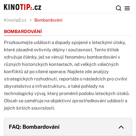
Kinotip2.cz
Bombardování
BOMBARDOVÁNÍ
Prozkoumejte události a dopady spojené s leteckými útoky,
které zásadně ovlivnily dějiny i současnost. Tento štítek
sdružuje články, jež se věnují fenoménu bombardování v
různých historických kontextech, od velkých válečných
konfliktů až po cílené operace. Najdete zde analýzy
strategických rozhodnutí, reportáže o následcích pro civilní
obyvatelstvo a infrastrukturu, a také pohledy na
technologický vývoj, který proměnil podobu leteckých útoků.
Obsah se zaměřuje na objektivní zprostředkování událostí a
jejich širších souvislostí.
FAQ: Bombardování