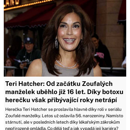
Teri Hatcher: Od začátku Zoufalých
manželek uběhlo již 16 let. Díky botoxu
herečku však přibývající roky netrápí
Herečka Teri Hatcher se proslavila hlavně díky roli v seriálu
Zoufalé manželky. Letos už oslavila 56. narozeniny. Namísto
stárnutí, ale v posledních letech díky lékařským zákrokům
nepřirozeně omládla. Co dělá teď a jak vypadá její kariéra?