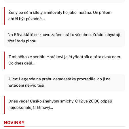
Ženy po něm šílely a milovaly ho jako indiána. On přitom
chtěl být původně…
Na Křivoklátě se znovu začne hrát o všechno. Zrádci chystají
třetí řadu plnou…
Z miláčka ze seriálu Horákovi je čtyřicátník a táta dvou dcer.
Co dnes dělá…
Ulice: Legenda na prahu osmdesátky prozradila, co ji na
natáčení nejvíc těší
Dnes večer Česko znehybní smíchy: ČT2 ve 20:00 odpálí
nejdokonalejší filmový…
NOVINKY