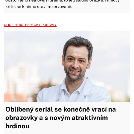
obstojí jeho nejnovější drama, to je záludná otázka. Filmový
kritik se k němu staví rezervovaně.
ULICE HERCI HEREČKY POSTAVY
Oblíbený seriál se konečně vrací na
obrazovky a s novým atraktivním
hrdinou