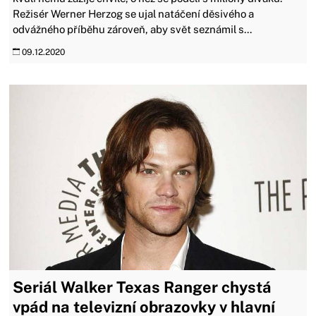
Režisér Werner Herzog se ujal natáčení děsivého a
odvážného příběhu zároveň, aby svět seznámil s...
09.12.2020
Seriál Walker Texas Ranger chystá
vpád na televizní obrazovky v hlavní