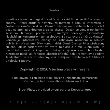
Kontakt
Kinotip.cz je online magazín zaměřený na svět filmu, seriálů a televizní
zábavy. Přináší aktuální novinky, zajímavosti z zákulisí informace o
české i zahraniční produkci. Čtenáři zde najdou přehled toho, co právě
běží, co stojí za zhlédnutí a co se chystá. Obsah se věnuje oblíbeným
seriálům, filmovým premiérám i známým hereckým osobnostem.
Nechybí ani komentáře, tipy na sledování a rozhovory s tvůrci. Magazín
kombinuje informativní články se zábavným obsahem a lehkým
bulvárním přesahem. Díky tomu nabízí čtenářům rychlý a přehledný
způsob, jak se zorientovat ve světě televize a filmu. Cílem webu je
bavit, informovat a inspirovat diváky k výběru kvalitního obsahu.
Kinotip.cz milují jak fanoušci akčních příběhů, tak i romantiky a rodiny.
Je ideálním místem pro všechny, kteří chtějí mít přehled o světě filmové
a televizní zábavy.
Copyright @ 2026 Všechna práva vyhrazena.
Publikování, šíření nebo jakékoliv jiné užití obsahu komerčním
způsobem, je bez písemného souhlasu zakázáno.
Stock Photos provided by our partner
Depositphotos
1
|
2
|
3
|
4
|
5
|
6
|
7
|
8
|
9
|
10
|
11
|
12
|