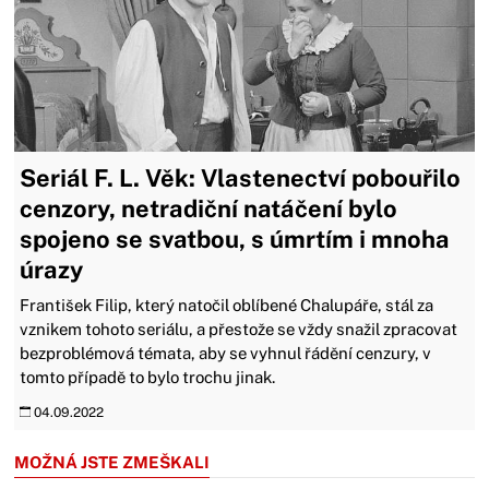
Seriál F. L. Věk: Vlastenectví pobouřilo
cenzory, netradiční natáčení bylo
spojeno se svatbou, s úmrtím i mnoha
úrazy
František Filip, který natočil oblíbené Chalupáře, stál za
vznikem tohoto seriálu, a přestože se vždy snažil zpracovat
bezproblémová témata, aby se vyhnul řádění cenzury, v
tomto případě to bylo trochu jinak.
04.09.2022
MOŽNÁ JSTE ZMEŠKALI