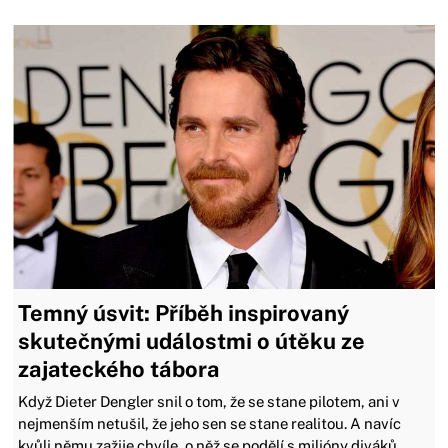
Temný úsvit: Příběh inspirovaný
skutečnými událostmi o útěku ze
zajateckého tábora
Když Dieter Dengler snil o tom, že se stane pilotem, ani v
nejmenším netušil, že jeho sen se stane realitou. A navíc
kvůli němu zažije chvíle, o něž se podělí s milióny diváků.