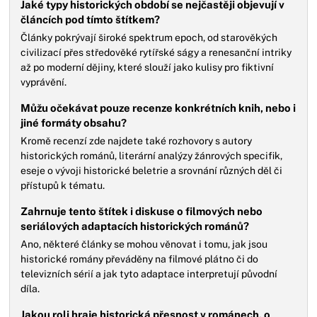
Jaké typy historických období se nejčastěji objevují v
článcích pod tímto štítkem?
Články pokrývají široké spektrum epoch, od starověkých
civilizací přes středověké rytířské ságy a renesanční intriky
až po moderní dějiny, které slouží jako kulisy pro fiktivní
vyprávění.
Můžu očekávat pouze recenze konkrétních knih, nebo i
jiné formáty obsahu?
Kromě recenzí zde najdete také rozhovory s autory
historických románů, literární analýzy žánrových specifik,
eseje o vývoji historické beletrie a srovnání různých děl či
přístupů k tématu.
Zahrnuje tento štítek i diskuse o filmových nebo
seriálových adaptacích historických románů?
Ano, některé články se mohou věnovat i tomu, jak jsou
historické romány převáděny na filmové plátno či do
televizních sérií a jak tyto adaptace interpretují původní
díla.
Jakou roli hraje historická přesnost v románech, o