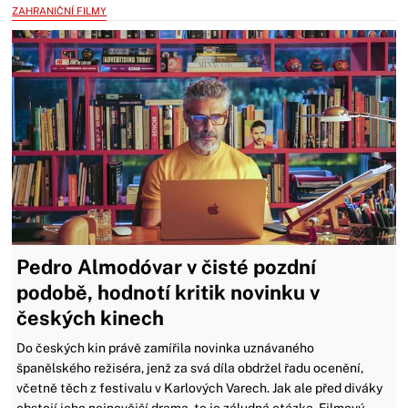
ZAHRANIČNÍ FILMY
Pedro Almodóvar v čisté pozdní
podobě, hodnotí kritik novinku v
českých kinech
Do českých kin právě zamířila novinka uznávaného
španělského režiséra, jenž za svá díla obdržel řadu ocenění,
včetně těch z festivalu v Karlových Varech. Jak ale před diváky