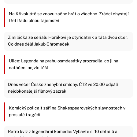
Na Křivoklátě se znovu začne hrát o všechno. Zrádci chystají
třetí řadu plnou tajemství
Z miláčka ze seriálu Horákovi je čtyřicátník a táta dvou dcer.
Co dnes dělá Jakub Chromeček
Ulice: Legenda na prahu osmdesátky prozradila, co ji na
natáčení nejvíc těší
Dnes večer Česko znehybní smíchy: ČT2 ve 20:00 odpálí
nejdokonalejší filmový zázrak
Komický policajt září na Shakespearovských slavnostech v
proslulé tragédii
Retro kvíz z legendární komedie: Vybavte si 10 detailů a