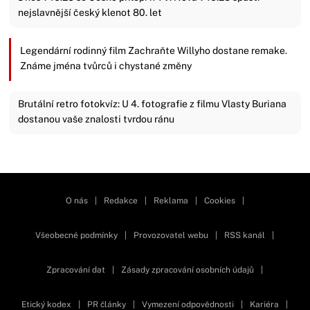
nejslavnější český klenot 80. let
Legendární rodinný film Zachraňte Willyho dostane remake.
Známe jména tvůrců i chystané změny
Brutální retro fotokvíz: U 4. fotografie z filmu Vlasty Buriana
dostanou vaše znalosti tvrdou ránu
Zavřít reklamu
O nás
|
Redakce
|
Reklama
|
Cookies
|
Všeobecné podmínky
|
Provozovatel webu
|
RSS kanál
|
Zpracování dat
|
Zásady zpracování osobních údajů
|
Etický kodex
|
PR články
|
Vymezení odpovědnosti
|
Kariéra
|