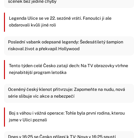
scének bez jediné chyby
Legenda Ulice se ve 22. sezóně vrátí. Fanoušci ji ale
obdarovali kvůli jiné roli
Poslední vabank odepsané legendy: Šedesátiletý šampion
riskoval život a překvapil Hollywood
Tento týden celé Česko zatají dech: Na TV obrazovky vtrhne
nejnabitější program letoška
Oceněný český klenot přitvrzuje: Zapomeňte na nudu, nová
série slibuje víc akce a nebezpečí
Boj s váhou i vážná operace: Tohle byla první rodina, kterou
jsme v Ulici poznali
Dnes v 16:25 se Česko přilepí k TV: Nova v 16:25 spustí