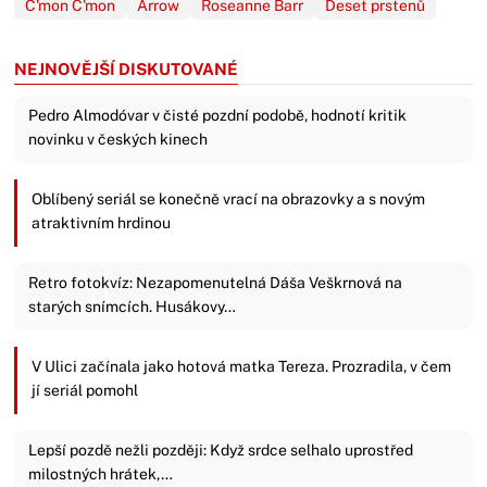
C'mon C'mon
Arrow
Roseanne Barr
Deset prstenů
NEJNOVĚJŠÍ DISKUTOVANÉ
Pedro Almodóvar v čisté pozdní podobě, hodnotí kritik
novinku v českých kinech
Oblíbený seriál se konečně vrací na obrazovky a s novým
atraktivním hrdinou
Retro fotokvíz: Nezapomenutelná Dáša Veškrnová na
starých snímcích. Husákovy…
V Ulici začínala jako hotová matka Tereza. Prozradila, v čem
jí seriál pomohl
Lepší pozdě nežli později: Když srdce selhalo uprostřed
milostných hrátek,…