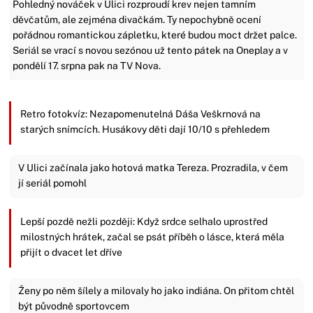
Pohledný nováček v Ulici rozproudí krev nejen tamním
děvčatům, ale zejména divačkám. Ty nepochybně ocení
pořádnou romantickou zápletku, které budou moct držet palce.
Seriál se vrací s novou sezónou už tento pátek na Oneplay a v
pondělí 17. srpna pak na TV Nova.
Retro fotokvíz: Nezapomenutelná Dáša Veškrnová na
starých snímcích. Husákovy děti dají 10/10 s přehledem
V Ulici začínala jako hotová matka Tereza. Prozradila, v čem
jí seriál pomohl
Lepší pozdě nežli později: Když srdce selhalo uprostřed
milostných hrátek, začal se psát příběh o lásce, která měla
přijít o dvacet let dříve
Ženy po něm šílely a milovaly ho jako indiána. On přitom chtěl
být původně sportovcem