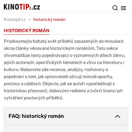
Kinotip2.cz
historický román
HISTORICKÝ ROMÁN
Prozkoumejte bohatý svět příběhů zasazených do minulosti
skrze články věnované historickým románům. Tato sekce
shromažďuje texty pojednávající o významných dílech žánru,
jejich autorech, specifických tématech a vlivu na literaturu i
kulturu. Naleznete zde recenze, analýzy, rozhovory a
pojednání o tom, jak spisovatelé oživují minulé epochy,
postavy a události. Objevte, jak se autoři vypořádávají s
historickou přesností, dobovými reáliemi a tvůrčí licencí při
vytváření poutavých příběhů.
FAQ: historický román