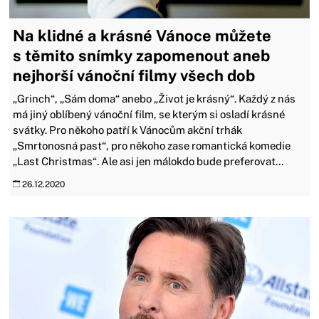
Na klidné a krásné Vánoce můžete
s těmito snímky zapomenout aneb
nejhorší vánoční filmy všech dob
„Grinch“, „Sám doma“ anebo „Život je krásný“. Každý z nás
má jiný oblíbený vánoční film, se kterým si osladí krásné
svátky. Pro někoho patří k Vánocům akční trhák
„Smrtonosná past“, pro někoho zase romantická komedie
„Last Christmas“. Ale asi jen málokdo bude preferovat...
26.12.2020