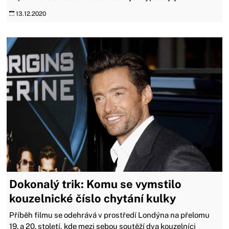
13.12.2020
Dokonalý trik: Komu se vymstilo
kouzelnické číslo chytání kulky
Příběh filmu se odehrává v prostředí Londýna na přelomu
19. a 20. století, kde mezi sebou soutěží dva kouzelníci